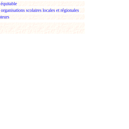
équitable
organisations scolaires locales et régionales
teurs