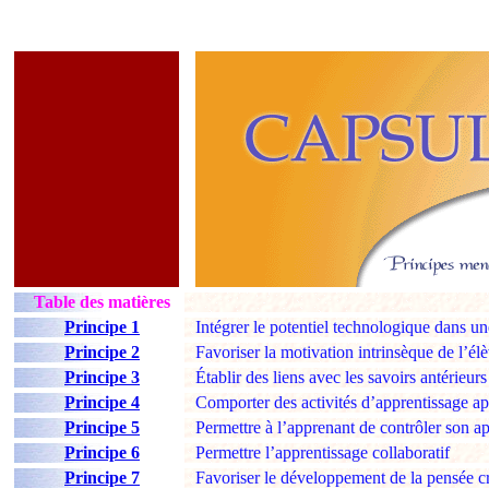
Table des matières
Principe 1
Intégrer le potentiel technologique dans 
Principe 2
Favoriser la motivation intrinsèque de l’él
Principe 3
Établir des liens avec les savoirs antérieurs
Principe 4
Comporter des activités d’apprentissage a
Principe 5
Permettre à l’apprenant de contrôler son ap
Principe 6
Permettre l’apprentissage collaboratif
Principe 7
Favoriser le développement de la pensée cr