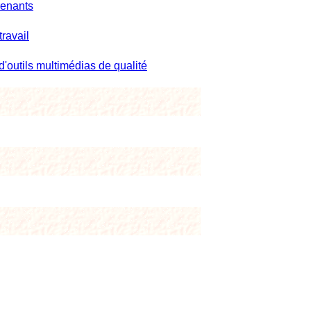
renants
ravail
d'outils multimédias de qualité